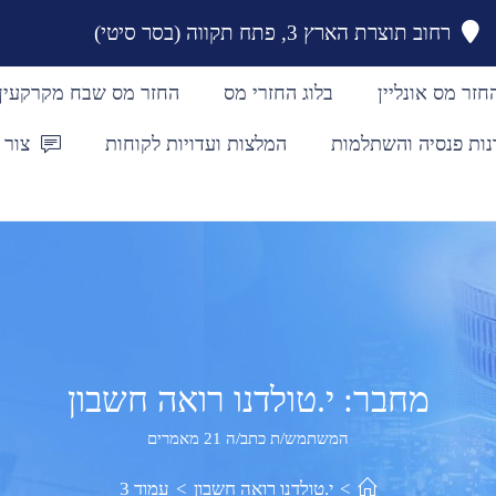
רחוב תוצרת הארץ 3, פתח תקווה (בסר סיטי)
חזר מס אונליין
בלוג החזרי מס
החזר מס שבח מקרקעין
נות פנסיה והשתלמות
המלצות ועדויות לקוחות
צור 
מחבר:
י.טולדנו רואה חשבון
המשתמש/ת כתב/ה 21 מאמרים
>
י.טולדנו רואה חשבון
>
עמוד 3