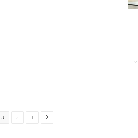
מס ?
3
2
1