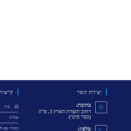
יצירת קשר
קישור
כתובת:
בית
רחוב תוצרת הארץ 3, פ"ת
(בסר סיטי)
אודות
טלפון:
החזרי מס לש