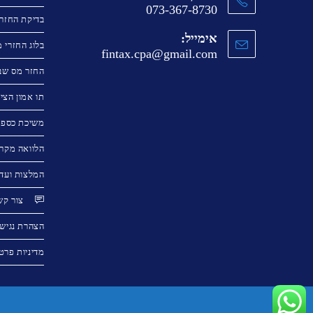
073-367-8730
בדיקת החזר 
אימייל:
בלוג החזרי 
fintax.cpa@gmail.com
החזר מס שב
תו אמון הציב
משיכת כספי 
הלוואה מקרנ
המלצות ועדו
צור קש
הצהרת נגיש
מדיניות פרט