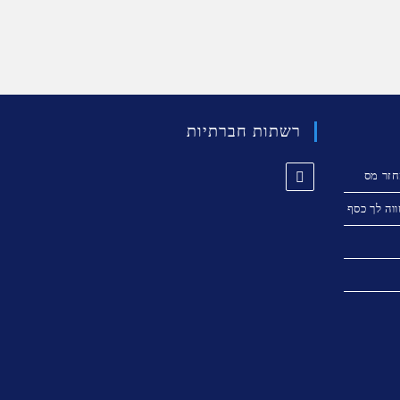
רשתות חברתיות
זר מס
וה לך כסף