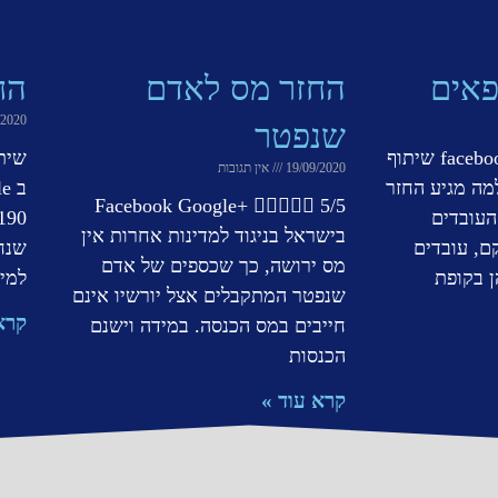
פאים
החזר מס לאדם
החז
/2020
שנפטר
שיתוף ב facebook Facebook שיתוף
19/09/2020
אין תגובות
google G+ למה מגיע החזר
Facebook Google+  5/5
העובדים
בישראל בניגוד למדינות אחרות אין
ם, עובדים
מס ירושה, כך שכספים של אדם
 בקופת
למי
שנפטר המתקבלים אצל יורשיו אינם
קרא
חייבים במס הכנסה. במידה וישנם
הכנסות
קרא עוד »