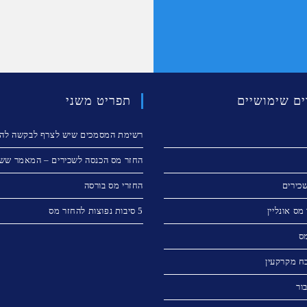
ים שימושיים
תפריט משני
רשימת המסמכים שיש לצרף לבקשה להח
החזר מס הכנסה לשכירים – המאמר ששו
כירים
החזרי מס בורסה
מס אונליין
5 סיבות נפוצות להחזר מס
מס
ח מקרקעין
ור