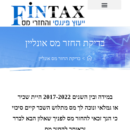
לתוכן
בלוג החזרי מס
משיכת כספי פנסיה
בדיקת החזר מס אונליין
הצהרת נגישות
תו אמון הציבור
המלצות ועדויות לקוחות
מדיניות פרטיות
החזרי מס לשכירים
החזר מס שבח מקרקעין
צור קשר
הלוואה מקרנות פנסיה והשתלמות
בדיקת החזר מס אונליין
>
בדיקת החזר מס אונליין
במידה ובין השנים 2017-2022 היית שכיר
או גמלאי ונוכה לך מס מתלוש השכר קיים סיכוי
כי הנך זכאי להחזר מס לפניך שאלון הבא לברר
זכאותך להחזר מס