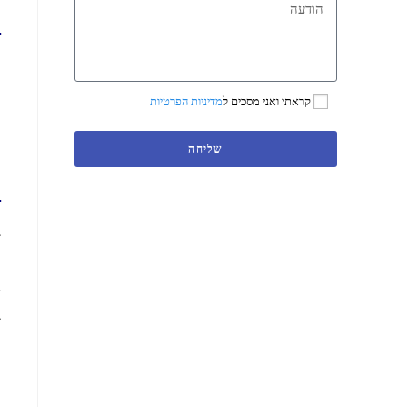
ר
מצ
ר
קראתי ואני מסכים ל
מדיניות הפרטיות
שליחה
ר
זי
א
ב
י
מ
י