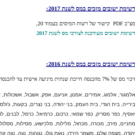
שימת ישובים מזכים במס לשנת 2017:
"ב PDF קישור של רשות המיסים בעמוד 20,
שימת ישובים מעודכנת לצורכי מס לשנת 2017
שימת ישובים מזכים במס לשנת 2016:
כוי מס של 7% מהכנסה חייבת שנתית מיגיעה אישית עד להכנסה של 132,000 ברוטו בגין הישובים הבאים:
למגור, אלמוג, אמירים, אמנון, אניעם, אפק, אשבול, אשכולות, 
ירייה, בית הגדי, בית העמק, בני יהודה, בני נצרים, בקעות, ג'ולס
אסיף, כפר מסריק, כפר שמאי, כרכום, כרמיאל, כרמל, לבנים, לו
חניים, מירב, מכורה, מכחול, מלילות, מלכישוע, מסילות, מסלול
הודה, מצפה שלם, משמר הירדן, נאות גולן, נגוהות, נווה, נווה זוה