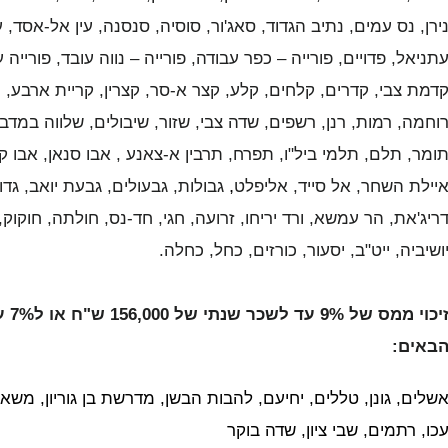
ירן, נס עמים, נתיב הגדוד, סאג'ור, סוסיה, סנסנה, עין אל-אסד, ע
תניאל, פדויים, פורייה – כפר עבודה, פורייה – נווה עובד, פורייה
דמת צבי, קדרים, קלחים, קלע, קצר א-סר, קצרין, קריית ארבע, ר
וחמה, רמות, רנן, רשפים, שדה צבי, שזור, שיבולים, שלווה במ
ומר, תלם, תלמי ביל"ו, תפרח, תרבין א-צאנע
,
אבו סנאן, אבו קו
יילת השחר, אל סייד, אליפלט
,
גבולות, גבעולים, גבעת יואב, גדות
ריג'את, הר עמשא, ורד יריחו, זרועה, חגי, חד-נס, חולתה, חוקוק
ושיביה, ייט"ב, יסעור, כורזים, כחל, כחלה.
באים:
שלים, גונן, טללים, יחיעם, להבות הבשן, מדרשת בן גוריון, משאב
כו, רתמים, שבי ציון, שדה בוקר