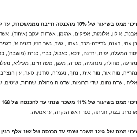
יכוי ממס בשיעור של 10%
מהכנסה חייבת מממשכורת, עד להכנסה
בנת, אילון, אלומות, אפיקים, ארגמן, אשדות יעקב (איחוד), אשד
ן עמי, בענה, ג'דיידה-מכר, געתון, גשר, גשר הזיו, דגניה א', דגני
סוד המעלה, יפית, ירדנה, ירכא, כאבול, כברי, כנרת (מושבה), כנר
זרעה, מחולה, מנחמיה, מסדה, מעגן, מעוז חיים, מעיליא, מעל
הרייה, נווה אור, נווה איתן, נחף, נעמ"ה, סח'נין, סער, עין הנצי
ליהו, שדה נחום, שדי תרומות, שדמות מחולה, שחרות, שיטים, ש
יכוי ממס בשיעור של 11% משכר שנתי עד להכנסה של 168 אלף , בגין התגוררות באחד הישובים הבאים:
דמית, בצת, חניתה, כפר ראש הנקרה, עראמשה.
יכוי ממס של 12% משכר שנתי עד הכנסה של 192 אלף בגין הישובים הבאים: