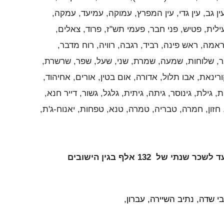
ין גב, עין גדי, עין המפרץ, עמוקה, עמיעד, עמקה,
 עילית, פטיש, פני חבר, פעמי תש"ז, פרוד, צאלים,
אמה, ראש פינה, רביד, רגבה, רוויה, רוח מדבר,
דבר, שלוחות, שמעה, שמרת, שני, שעל, שפר, שרשרת,
רינאת, אבו תלול, אדורה, אום בטין, אורים, אחיהוד,
, גילת, גינוסר, גיתה, גיתית, גלגל, גשור, דייר חנא,
, חזון, חמרה, טבריה, טמרה, טנא, טפחות, יאנוח-ג'ת,
זיכוי ממס של 9% עד לשכר שנתי של 156,000 ש"ח או ל7% עד לשכר שנתי של 132 אלף בגין הישובים
י שדה, נתיב השיירה, עברון,