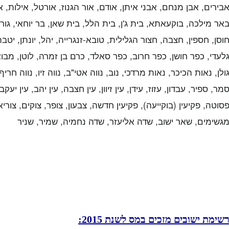
בירים, אבן מנחם, אבני איתן, אודם, אור הגנוז, אורטל, אילות, א
אר מילכה, בוקעאתא, בית ג'ן, בית הלל, בית שאן, בר יוחאי, גורן,
וסן, חספין, חצבה, חצור הגלילית, טובא-זנגרייה, יהל, יונתן, י
לעדי, כפר חושן, כפר חרוב, כפר סאלד, כרם בן זמרה, לוטן, מבו
ולן, נאות הכיכר, נאות מרדכי, נוב, נווה אטי"ב, נווה זיו, נווה חרי
מר, ספיר, עבדון, עזוז, עידן, עין זיוון, עין חצבה, עין יהב, עין יע
סוטה, פקיעין (בוקייעה), פקיעין חדשה, צבעון, צופר, צוקים, צור
גשימים, שאר ישוב, שדה אליעזר, שדה נחמיה, שמיר, שניר
שימת ישובים מזכים במס לשנת 2015: