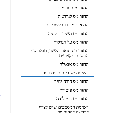
ר
החזרי מס תרומות
החזר מס לגרוש|ה
ז
הוצאות מוכרות לשכירים
ש
החזר מס משיכת פנסיה
ה
החזר מס על הגרלות
ע
החזרי מס תואר ראשון, תואר שני,
הכשרה מקצועית
1.שהיה בי
החזר מס אבטלה
2.שהיה במש
רשימת ישובים מזכים במס
החזר מס הורה יחיד
החזר מס פיטורין
ר
החזר מס דמי לידה
מ
רשימת המסמכים שיש לצרף
לבקשה להחזר מס