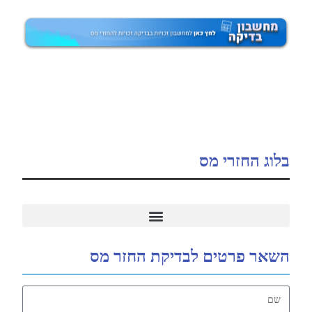
בלוג החזרי מס
5 סיבות נפוצות להחזר מס
החזרי מס תואר ראשון, תואר שני, הכשרה מקצועית
החזר מס תיקון 190
השאר פרטים לבדיקת החזר מס