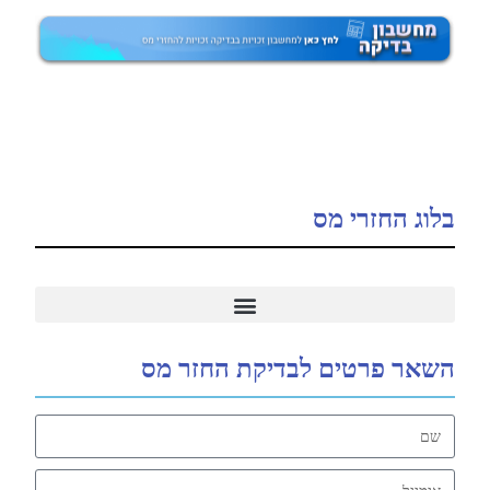
בלוג החזרי מס
5 סיבות נפוצות להחזר מס
החזרי מס תואר ראשון, תואר שני, הכשרה מקצועית
החזר מס תיקון 190
השאר פרטים לבדיקת החזר מס