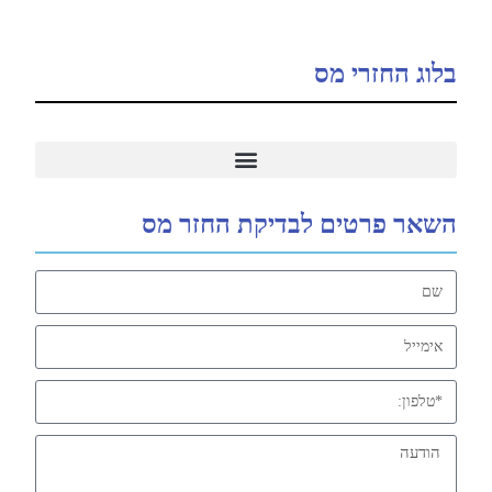
בלוג החזרי מס
5 סיבות נפוצות להחזר מס
החזרי מס תואר ראשון, תואר שני, הכשרה מקצועית
החזר מס תיקון 190
השאר פרטים לבדיקת החזר מס